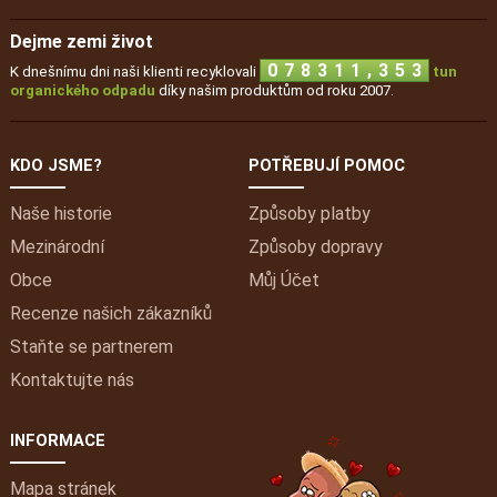
Dejme zemi život
,
0
7
8
3
1
1
3
5
3
K dnešnímu dni naši klienti recyklovali
tun
organického odpadu
díky našim produktům od roku 2007.
KDO JSME?
POTŘEBUJÍ POMOC
Naše historie
Způsoby platby
Mezinárodní
Způsoby dopravy
Obce
Můj
Účet
Recenze našich zákazníků
Staňte se partnerem
Kontaktujte nás
INFORMACE
Mapa stránek