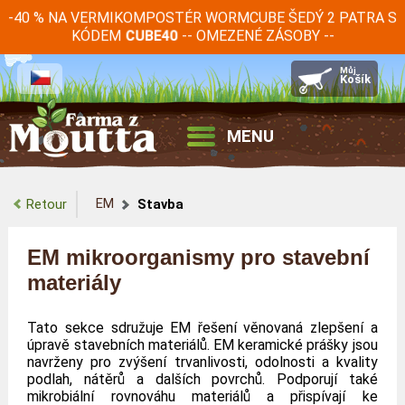
-40 % NA VERMIKOMPOSTÉR WORMCUBE ŠEDÝ 2 PATRA S
KÓDEM
-- OMEZENÉ ZÁSOBY --
CUBE40
MENU
EM
Retour
Stavba
EM mikroorganismy pro stavební
materiály
Tato sekce sdružuje EM řešení věnovaná zlepšení a
úpravě stavebních materiálů. EM keramické prášky jsou
navrženy pro zvýšení trvanlivosti, odolnosti a kvality
podlah, nátěrů a dalších povrchů. Podporují také
mikrobiální rovnováhu materiálů a přispívají ke