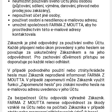
neumožnit používání svého Účtu jinou osobou
(půjčování, sdílení, výměna, darování, převod nebo
prodej jsou zakázány);
nepoužívat účet jiné osoby;
používat osobní a nesdílenou e-mailovou adresu;
umožnit společnosti FARMA Z MOUTTA, aby ho
prostřednictvím této e-mailové adresy
kontaktovala.
Zákazník je plně odpovědný za používání svého Účtu.
Každé připojení nebo úkon provedený s jeho heslem se
považuje za uskutečněný Zákazníkem a na jeho
odpovědnost. Pro zachování důvěrnosti přístupu se
doporučuje po každé relaci odhlásit.
V případě podvodného použití nebo ztráty/krádeže
hesla musí Zákazník neprodleně informovat FARMA Z
MOUTTA. V případě zapomenutí může Zákazník využít
funkci „Zapomenuté heslo“ pro získání nového hesla na
e-mailovou adresu uvedenou v jeho Účtu.
Za bezpečnost Účtu odpovídá výhradně Zákazník.
FARMA Z MOUTTA nenese odpovědnost za škody
vzniklé na Účtu nebo na počítači Zákazníka v případě