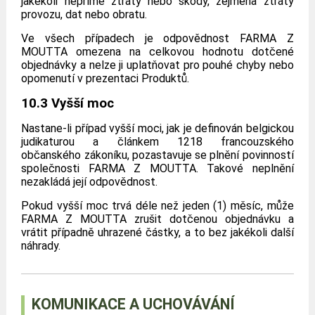
jakékoli nepřímé ztráty nebo škody, zejména ztráty
provozu, dat nebo obratu.
Ve všech případech je odpovědnost FARMA Z
MOUTTA omezena na celkovou hodnotu dotčené
objednávky a nelze ji uplatňovat pro pouhé chyby nebo
opomenutí v prezentaci Produktů.
10.3 Vyšší moc
Nastane-li případ vyšší moci, jak je definován belgickou
judikaturou a článkem 1218 francouzského
občanského zákoníku, pozastavuje se plnění povinností
společnosti FARMA Z MOUTTA. Takové neplnění
nezakládá její odpovědnost.
Pokud vyšší moc trvá déle než jeden (1) měsíc, může
FARMA Z MOUTTA zrušit dotčenou objednávku a
vrátit případně uhrazené částky, a to bez jakékoli další
náhrady.
KOMUNIKACE A UCHOVÁVÁNÍ