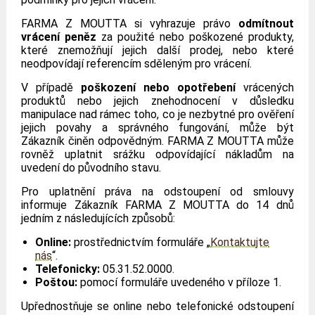
FARMA Z MOUTTA si vyhrazuje právo
odmítnout
vrácení peněz
za použité nebo poškozené produkty,
které znemožňují jejich další prodej, nebo které
neodpovídají referencím sděleným pro vrácení.
V případě
poškození nebo opotřebení
vrácených
produktů nebo jejich znehodnocení v důsledku
manipulace nad rámec toho, co je nezbytné pro ověření
jejich povahy a správného fungování, může být
Zákazník činěn odpovědným. FARMA Z MOUTTA může
rovněž uplatnit srážku odpovídající nákladům na
uvedení do původního stavu.
Pro uplatnění práva na odstoupení od smlouvy
informuje Zákazník FARMA Z MOUTTA do 14 dnů
jedním z následujících způsobů:
Online:
prostřednictvím formuláře „
Kontaktujte
nás
“.
Telefonicky:
05.31.52.0000.
Poštou:
pomocí formuláře uvedeného v příloze 1.
Upřednostňuje se online nebo telefonické odstoupení