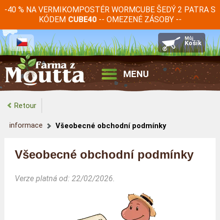
-40 % NA VERMIKOMPOSTÉR WORMCUBE ŠEDÝ 2 PATRA S
KÓDEM
-- OMEZENÉ ZÁSOBY --
CUBE40
MENU
Retour
informace
Všeobecné obchodní podmínky
Všeobecné obchodní podmínky
Verze platná od: 22/02/2026.