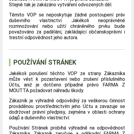
Stejně tak je zakázáno vytváření odvozených děl.
Těmito VOP se neposkytuje žádné postoupení práv
duševního vlastnictví. Jakékoli neoprávněné
rozmnožování nebo užití chráněného prvku bude
považováno za padělání, zakládající občanskoprávní i
trestní odpovědnost jeho autora.
POUŽÍVÁNÍ STRÁNEK
Jakékoli porušení těchto VOP ze strany Zákazníka
může vést k pozastavení nebo zrušení příslušného
Účtu, aniž je dotčeno případné právo FARMA Z
MOUTTA požadovat náhradu škody.
Zákazník je výhradně odpovědný za veškerou činnost
prováděnou prostřednictvím jeho Účtu a zavazuje se
dodržovat právní předpisy, zejména v oblasti ochrany
údajů a duševního vlastnictví.
Používání Stránek probíhá výhradně na odpovědnost
Zákazníka. Zákazník zaručuje a odškodní FARMA Z