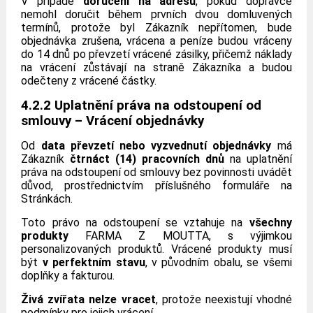
V případě
doručení na adresu
, pokud dopravce
nemohl doručit během prvních dvou domluvených
termínů, protože byl Zákazník nepřítomen, bude
objednávka zrušena, vrácena a peníze budou vráceny
do 14 dnů po převzetí vrácené zásilky, přičemž náklady
na vrácení zůstávají na straně Zákazníka a budou
odečteny z vrácené částky.
4.2.2 Uplatnění práva na odstoupení od
smlouvy – Vrácení objednávky
Od
data převzetí nebo vyzvednutí objednávky
má
Zákazník
čtrnáct (14) pracovních dnů
na uplatnění
práva na odstoupení od smlouvy bez povinnosti uvádět
důvod, prostřednictvím příslušného formuláře na
Stránkách.
Toto právo na odstoupení se vztahuje na
všechny
produkty
FARMA Z MOUTTA, s výjimkou
personalizovaných produktů. Vrácené produkty musí
být
v perfektním stavu
, v původním obalu, se všemi
doplňky a fakturou.
Živá zvířata nelze vracet
, protože neexistují vhodné
podmínky pro jejich vrácení.