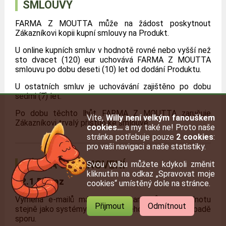
SMLOUVY
FARMA Z MOUTTA může na žádost poskytnout
Zákazníkovi kopii kupní smlouvy na Produkt.
U online kupních smluv v hodnotě rovné nebo vyšší než
sto dvacet (120) eur uchovává FARMA Z MOUTTA
smlouvu po dobu deseti (10) let od dodání Produktu.
U ostatních smluv je uchovávání zajištěno po dobu
sedmi (7) let.
Po dobu těchto lhůt FARMA Z MOUTTA zaručuje
Víte,
Willy není velkým fanouškem
Zákazníkovi trvalý přístup ke smlouvě.
cookies…
a my také ne! Proto naše
stránka potřebuje pouze
2 cookies
:
pro vaši navigaci a naše statistiky.
RŮZNÁ USTANOVENÍ
Svou volbu můžete kdykoli změnit
kliknutím na odkaz „Spravovat moje
12.1 Důkaz
cookies“ umístěný dole na stránce.
Výměna e-mailů má mezi stranami důkazní hodnotu
Přijmout
Odmítnout
stejně jako systémy automatického záznamu v případě
sporu.