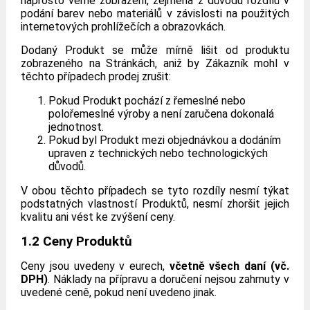
naprosto věrné zobrazení, zejména z důvodu rozdílů v
podání barev nebo materiálů v závislosti na použitých
internetových prohlížečích a obrazovkách.
Dodaný Produkt se může mírně lišit od produktu
zobrazeného na Stránkách, aniž by Zákazník mohl v
těchto případech prodej zrušit:
Pokud Produkt pochází z řemeslné nebo
polořemeslné výroby a není zaručena dokonalá
jednotnost.
Pokud byl Produkt mezi objednávkou a dodáním
upraven z technických nebo technologických
důvodů.
V obou těchto případech se tyto rozdíly nesmí týkat
podstatných vlastností Produktů, nesmí zhoršit jejich
kvalitu ani vést ke zvýšení ceny.
1.2 Ceny Produktů
Ceny jsou uvedeny v eurech,
včetně všech daní (vč.
DPH)
. Náklady na přípravu a doručení nejsou zahrnuty v
uvedené ceně, pokud není uvedeno jinak.