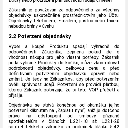
ztráty nebo prozrazení přihlašovacích údajů či hesel.
Zákazník je považován za odpovědného za všechny
objednávky uskutečněné prostřednictvím jeho Účtu.
Objednávky telefonem, e-mailem, poštou nebo faxem
nebudou brány v úvahu.
2.2 Potvrzení objednávky
Výběr a koupě Produktu spadají výhradně do
odpovědnosti Zákazníka, zejména pokud jde o
vhodnost nákupu pro jeho vlastní potřeby. Zákazník
přidá vybrané Produkty do košíku, může zkontrolovat
podrobnosti objednávky, celkovou cenu a před
definitivním potvrzením objednávku opravit nebo
změnit. Je tedy na Zákazníkovi, aby před potvrzením
ověřil správnost údajů. Potvrzení se provádí platbou,
kterou Zákazník potvrzuje, že si tyto VOP přečetl a
přijal je.
Objednávka se stává konečnou od okamžiku jejího
potvrzení kliknutím na „Zaplatit nyní“, aniž je dotčeno
právo na odstoupení od smlouvy přiznané
spotřebitelům v článcích L.221-18 až L.221-28
spotřebitelského zákoníku za podmínek článku 5.4.2