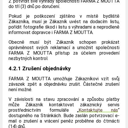
2. potvrdit své výhrady společnosti FARMA Z MOUTTA
do tří (3) dnů po doručení.
Pokud je poškození zjištěno v místě bydliště
Zákazníka, musí je Zákazník uvést na dodacím listu,
pořídit fotografie škod i listu s výhradami a neprodleně
informovat dopravce i FARMA Z MOUTTA.
Obecně musí být Zákazník schopen prokázat
oprávněnost svých reklamací a umožnit společnosti
FARMA Z MOUTTA přístup za účelem provedení
nezbytných kontrol.
4.2.1 Zrušení objednávky
FARMA Z MOUTTA umožňuje Zákazníkovi vzít svůj
závazek zpět a objednávku zrušit. Částečné zrušení
není možné.
V závislosti na stavu zpracování a způsobu platby
může Zákazník kontaktovat zákaznický servis
prostřednictvím formuláře „
Kontaktujte nás
“
dostupného na Stránkách. Bude zaslán potvrzovací e-
mail o zrušení a vrácení peněz proběhne do čtrnácti
(14) dnů.