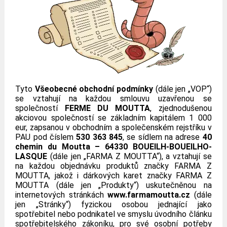
Tyto
Všeobecné obchodní podmínky
(dále jen „VOP“)
se vztahují na každou smlouvu uzavřenou se
společností
FERME DU MOUTTA
, zjednodušenou
akciovou společností se základním kapitálem 1 000
eur, zapsanou v obchodním a společenském rejstříku v
PAU pod číslem
530 363 845
, se sídlem na adrese
40
chemin du Moutta – 64330 BOUEILH-BOUEILHO-
LASQUE
(dále jen „FARMA Z MOUTTA“), a vztahují se
na každou objednávku produktů značky FARMA Z
MOUTTA, jakož i dárkových karet značky FARMA Z
MOUTTA (dále jen „Produkty“) uskutečněnou na
internetových stránkách
www.farmamoutta.cz
(dále
jen „Stránky“) fyzickou osobou jednající jako
spotřebitel nebo podnikatel ve smyslu úvodního článku
spotřebitelského zákoníku, pro své osobní potřeby