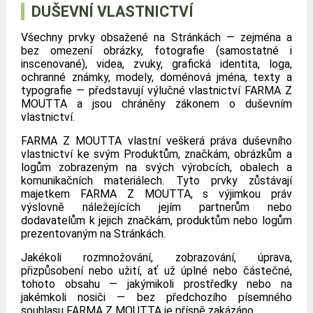
DUŠEVNÍ VLASTNICTVÍ
Všechny prvky obsažené na Stránkách — zejména a
bez omezení obrázky, fotografie (samostatné i
inscenované), videa, zvuky, grafická identita, loga,
ochranné známky, modely, doménová jména, texty a
typografie — představují výlučné vlastnictví FARMA Z
MOUTTA a jsou chráněny zákonem o duševním
vlastnictví.
FARMA Z MOUTTA vlastní veškerá práva duševního
vlastnictví ke svým Produktům, značkám, obrázkům a
logům zobrazeným na svých výrobcích, obalech a
komunikačních materiálech. Tyto prvky zůstávají
majetkem FARMA Z MOUTTA, s výjimkou práv
výslovně náležejících jejím partnerům nebo
dodavatelům k jejich značkám, produktům nebo logům
prezentovaným na Stránkách.
Jakékoli rozmnožování, zobrazování, úprava,
přizpůsobení nebo užití, ať už úplné nebo částečné,
tohoto obsahu — jakýmikoli prostředky nebo na
jakémkoli nosiči — bez předchozího písemného
souhlasu FARMA Z MOUTTA je přísně zakázáno.