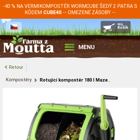
-40 % NA VERMIKOMPOSTÉR WORMCUBE ŠEDÝ 2 PATRA S
KÓDEM
-- OMEZENÉ ZÁSOBY --
CUBE40
MENU
Retour
Kompostéry
Rotující kompostér 180 l Maze se dvěma komorami