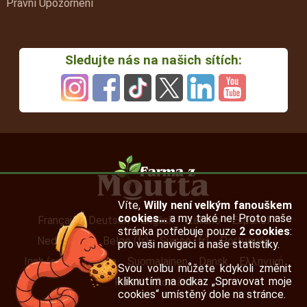
Právní Upozornění
Sledujte nás na našich sítích:
Víte,
Willy není velkým fanouškem
cookies…
a my také ne! Proto naše
Français
Deutsch
English
Italiano
Español
stránka potřebuje pouze
2 cookies
:
Nederlands
Belge (fr)
Suisse (fr)
Português
pro vaši navigaci a naše statistiky.
Irish (en)
Svenska
Suomalainen
Dansk
Ελληνική
Svou volbu můžete kdykoli změnit
kliknutím na odkaz „Spravovat moje
Polski
Română
cookies“ umístěný dole na stránce.