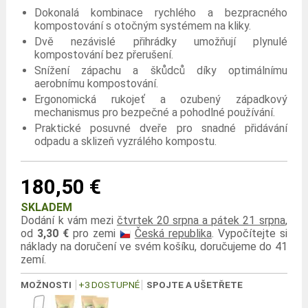
Dokonalá kombinace rychlého a bezpracného
kompostování s otočným systémem na kliky.
Dvě nezávislé přihrádky umožňují plynulé
kompostování bez přerušení.
Snížení zápachu a škůdců díky optimálnímu
aerobnímu kompostování.
Ergonomická rukojeť a ozubený západkový
mechanismus pro bezpečné a pohodlné používání.
Praktické posuvné dveře pro snadné přidávání
odpadu a sklizeň vyzrálého kompostu.
180,50 €
SKLADEM
Dodání k vám mezi
čtvrtek 20 srpna a pátek 21 srpna
,
od
3,30 €
pro zemi
Česká republika
. Vypočítejte si
náklady na doručení ve svém košíku, doručujeme do 41
zemí.
MOŽNOSTI
+3 DOSTUPNÉ
SPOJTE A UŠETŘETE