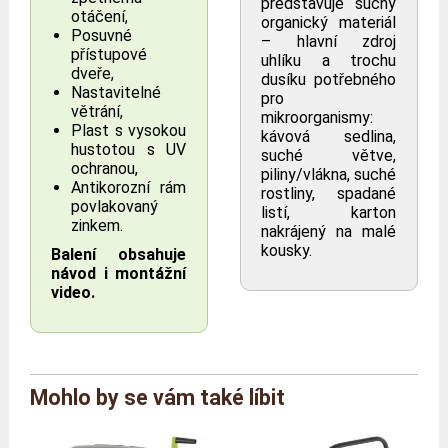
představuje suchý
otáčení,
organický materiál
Posuvné
– hlavní zdroj
přístupové
uhlíku a trochu
dveře,
dusíku potřebného
Nastavitelné
pro
větrání,
mikroorganismy:
Plast s vysokou
kávová sedlina,
hustotou s UV
suché větve,
ochranou,
piliny/vlákna, suché
Antikorozní rám
rostliny, spadané
povlakovaný
listí, karton
zinkem.
nakrájený na malé
kousky.
Balení obsahuje
návod i montážní
video.
Mohlo by se vám také líbit
Značka
Maze
Reference
MZ/C180