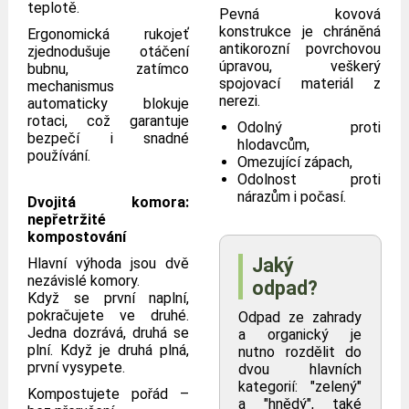
teplotě.
Pevná kovová
konstrukce je chráněná
Ergonomická rukojeť
antikorozní povrchovou
zjednodušuje otáčení
úpravou, veškerý
bubnu, zatímco
spojovací materiál z
mechanismus
nerezi.
automaticky blokuje
rotaci, což garantuje
Odolný proti
bezpečí i snadné
hlodavcům,
používání.
Omezující zápach,
Odolnost proti
nárazům i počasí.
Dvojitá komora:
nepřetržité
kompostování
Jaký
Hlavní výhoda jsou dvě
nezávislé komory.
odpad?
Když se první naplní,
pokračujete ve druhé.
Odpad ze zahrady
Jedna dozrává, druhá se
a organický je
plní. Když je druhá plná,
nutno rozdělit do
první vysypete.
dvou hlavních
kategorií: "zelený"
Kompostujete pořád –
a "hnědý", také