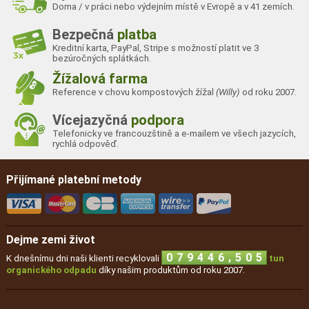
Doma / v práci nebo výdejním místě v Evropě a v 41 zemích.
Bezpečná
platba
Kreditní karta, PayPal, Stripe s možností platit ve 3
bezúročných splátkách.
Žížalová farma
Reference v chovu kompostových žížal
(Willy)
od roku 2007.
Vícejazyčná
podpora
Telefonicky ve francouzštině a e-mailem ve všech jazycích,
rychlá odpověď.
Přijímané platební metody
Dejme zemi život
,
0
7
9
4
4
6
5
0
5
K dnešnímu dni naši klienti recyklovali
tun
organického odpadu
díky našim produktům od roku 2007.