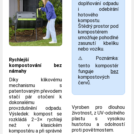
doplňování odpadu
i odebírání
hotového
kompostu.
Štědrý prostor pod
kompostérem
umožňuje pohodlné
zasunutí kbelíku
nebo vozíku.
⚠️ Poznámka:
Rychlejší
kompostování bez
tento kompostér
námahy
funguje
bez
kompostových
Díky klikovému
červů.
mechanismu s
patentovaným převodem
stačí pár otočení k
dokonalému
Vyroben pro dlouhou
provzdušnění odpadu.
životnost, z UV-odolného
Výsledek: kompost se
plastu s vysokou
rozkládá 2–3× rychleji
hustotou a odolností
než v klasickém
proti povětrnostem.
kompostéru a při správné