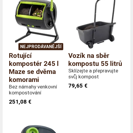
Rozměry
Délka 91 x Hloubka 63 x
(celkové)
Výška 109 cm
Hmotnost
11,4 kila
Ochrana proti UV
Ano
záření
Objem
180 litry
NEJPRODÁVANĚJŠÍ
Země výroby
Tchaj-wan
Rotující
Vozík na sběr
kompostér 245 l
kompostu 55 litrů
Maze se dvěma
Sklízejte a přepravujte
svůj kompost
komorami
79,65 €
Bez námahy venkovní
kompostování
251,08 €