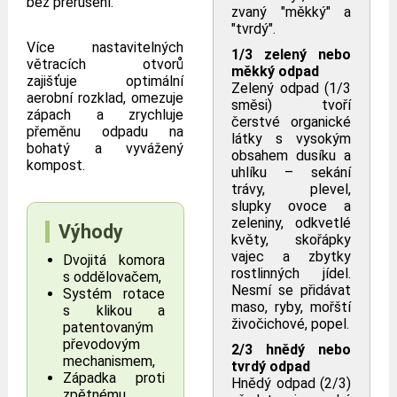
bez přerušení.
zvaný "měkký" a
"tvrdý".
Více nastavitelných
1/3 zelený nebo
větracích otvorů
měkký odpad
zajišťuje optimální
Zelený odpad (1/3
aerobní rozklad, omezuje
směsi) tvoří
zápach a zrychluje
čerstvé organické
přeměnu odpadu na
látky s vysokým
bohatý a vyvážený
obsahem dusíku a
kompost.
uhlíku – sekání
trávy, plevel,
slupky ovoce a
zeleniny, odkvetlé
Výhody
květy, skořápky
vajec a zbytky
Dvojitá komora
rostlinných jídel.
s oddělovačem,
Nesmí se přidávat
Systém rotace
maso, ryby, mořští
s klikou a
živočichové, popel.
patentovaným
převodovým
2/3 hnědý nebo
mechanismem,
tvrdý odpad
Západka proti
Hnědý odpad (2/3)
zpětnému