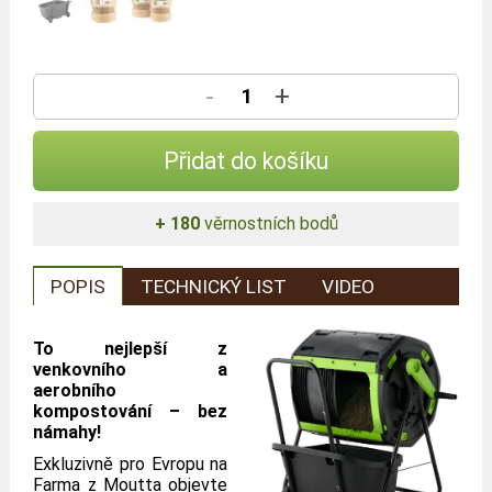
-
+
Přidat do košíku
+ 180
věrnostních bodů
POPIS
TECHNICKÝ LIST
VIDEO
To nejlepší z
venkovního a
aerobního
kompostování – bez
námahy!
Exkluzivně pro Evropu na
Farma z Moutta objevte