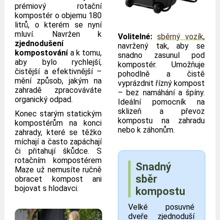
prémiový rotační
kompostér o objemu 180
litrů, o kterém se nyní
mluví. Navržen k
Volitelné:
sběrný vozík
,
zjednodušení
navržený tak, aby se
kompostování
a k tomu,
snadno zasunul pod
aby bylo rychlejší,
kompostér. Umožňuje
čistější a efektivnější –
pohodlně a čistě
mění způsob, jakým na
vyprázdnit řízný kompost
zahradě zpracováváte
– bez namáhání a špíny.
organický odpad.
Ideální pomocník na
sklizeň a převoz
Konec starým statickým
kompostu na zahradu
kompostérům na konci
nebo k záhonům.
zahrady, které se těžko
míchají a často zapáchají
či přitahují škůdce. S
rotačním kompostérem
Snadný
Maze už nemusíte ručně
sběr
obracet kompost ani
bojovat s hlodavci.
kompostu
Velké posuvné
dveře zjednoduší