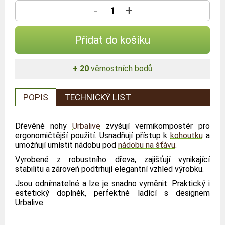
-
+
Přidat do košíku
+ 20
věrnostních bodů
POPIS
TECHNICKÝ LIST
Dřevěné nohy
Urbalive
zvyšují vermikompostér pro
ergonomičtější použití. Usnadňují přístup k
kohoutku
a
umožňují umístit nádobu pod
nádobu na šťávu
.
Vyrobené z robustního dřeva, zajišťují vynikající
stabilitu a zároveň podtrhují elegantní vzhled výrobku.
Jsou odnímatelné a lze je snadno vyměnit. Praktický i
estetický doplněk, perfektně ladící s designem
Urbalive.