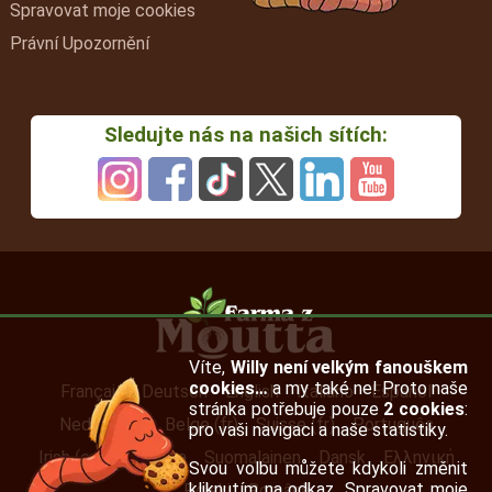
Spravovat moje cookies
Právní Upozornění
Sledujte nás na našich sítích:
Víte,
Willy není velkým fanouškem
cookies…
a my také ne! Proto naše
Français
Deutsch
English
Italiano
Español
stránka potřebuje pouze
2 cookies
:
Nederlands
Belge (fr)
Suisse (fr)
Português
pro vaši navigaci a naše statistiky.
Irish (en)
Svenska
Suomalainen
Dansk
Ελληνική
Svou volbu můžete kdykoli změnit
kliknutím na odkaz „Spravovat moje
Polski
Română