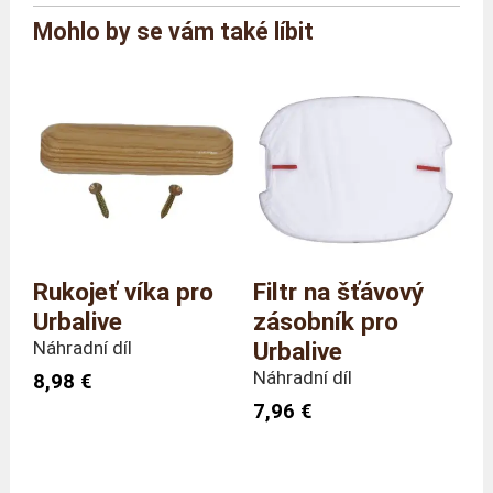
Značka
Urbalive
Mohlo by se vám také líbit
Reference
UL/P/X4
Velikost
4 nohy
Rozměry
Délka 21 x Hloubka 4 x Výška
(celkové)
4 cm
Hmotnost
580 gramy
Rukojeť víka pro
Filtr na šťávový
Urbalive
zásobník pro
Náhradní díl
Urbalive
Náhradní díl
8,98 €
7,96 €