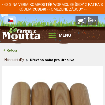
-40 % NA VERMIKOMPOSTÉR WORMCUBE ŠEDÝ 2 PATRA S
KÓDEM
-- OMEZENÉ ZÁSOBY --
CUBE40
MENU
Retour
Náhradní díly
Dřevěná noha pro Urbalive