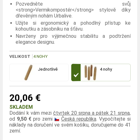
Pozvedněte svůj
<strong>Vermikompostér</strong> stylově díky
dřevěným nohám Urbalive.
Užijte si ergonomický a pohodlný přístup ke
kohoutku a zásobníku na šťávu.
Navrženy pro výjimečnou stabilitu a podtržení
elegance designu.
VELIKOST
4 NOHY
Jednotlivě
4 nohy
20,06 €
SKLADEM
Dodání k vám mezi
čtvrtek 20 srpna a pátek 21 srpna
,
od
9,50 €
pro zemi
Česká republika
. Vypočítejte si
náklady na doručení ve svém košíku, doručujeme do 41
zemí.