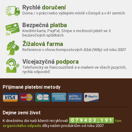
Rychlé
doručení
Doma / v práci nebo výdejním místě v Evropě a v 41 zemích.
Bezpečná
platba
Kreditní karta, PayPal, Stripe s možností platit ve 3
bezúročných splátkách.
Žížalová farma
Reference v chovu kompostových žížal
(Willy)
od roku 2007.
Vícejazyčná
podpora
Telefonicky ve francouzštině a e-mailem ve všech jazycích,
rychlá odpověď.
Přijímané platební metody
Dejme zemi život
,
0
7
9
4
0
3
1
9
1
K dnešnímu dni naši klienti recyklovali
tun
organického odpadu
díky našim produktům od roku 2007.