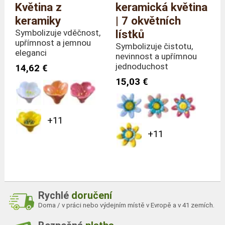
Květina z
keramická květina
keramiky
| 7 okvětních
Symbolizuje vděčnost,
lístků
upřímnost a jemnou
Symbolizuje čistotu,
eleganci
nevinnost a upřímnou
jednoduchost
14,62 €
15,03 €
+11
+11
Rychlé
doručení
Doma / v práci nebo výdejním místě v Evropě a v 41 zemích.