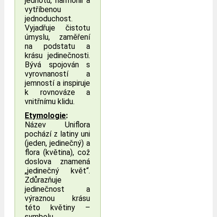
jednotu, harmonii a
vytříbenou
jednoduchost.
Vyjadřuje čistotu
úmyslu, zaměření
na podstatu a
krásu jedinečnosti.
Bývá spojován s
vyrovnaností a
jemností a inspiruje
k rovnováze a
vnitřnímu klidu.
Etymologie
:
Název Uniflora
pochází z latiny uni
(jeden, jedinečný) a
flora (květina), což
doslova znamená
„jedinečný květ“.
Zdůrazňuje
jedinečnost a
výraznou krásu
této květiny –
symbolu