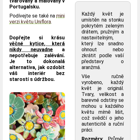
tvarovaný a malovaný v
Portugalsku.
Každý květ je
Podívejte se také na
mini
umístěn na stonku
verzi květu Uniflora
.
pokrytém zeleným
drátem, pružným a
Dopřejte si krásu
nastavitelným,
věčné kytice, která
který lze snadno
nikdy neuvadne
a
ohnout nebo
nepotřebuje zalévání.
zkrátit podle vaší
Je to dokonalá
představy o
alternativa, jak ozdobit
aranžmá.
váš interiér bez
Vše ručně
starostí s údržbou.
vyrobeno, každý
květ je originál.
Tvary, velikost a
barevné odstíny se
mohou u každého
květu mírně lišit,
což svědčí o jeho
autenticitě a ruční
práci.
Rozměry
: Průměr