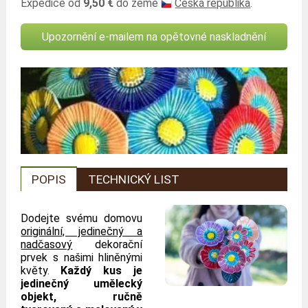
Expedice od
9,50 €
do země
Česká republika
.
Upozornění e-mailem na opětovné naskladnění
POPIS
TECHNICKÝ LIST
Dodejte svému domovu
originální, jedinečný a
nadčasový
dekorační
prvek s našimi hliněnými
květy.
Každý kus je
jedinečný umělecký
objekt, ručně