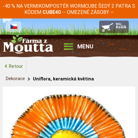
-40 % NA VERMIKOMPOSTÉR WORMCUBE ŠEDÝ 2 PATRA S
KÓDEM
-- OMEZENÉ ZÁSOBY --
CUBE40
MENU
Retour
Dekorace
Uniflora, keramická květina