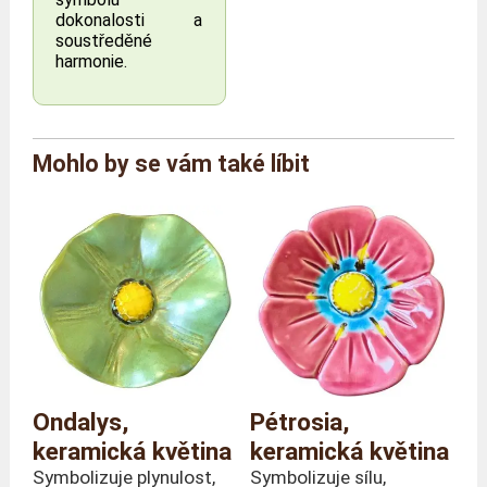
dokonalosti a
soustředěné
harmonie.
Značka
Alcobarro od Carlos Da Pilar
Mohlo by se vám také líbit
Reference
FC/UNI/5
Barva
Oranžová
Rozměry
Délka 10 x Hloubka 10 x Výška
(celkové)
30 cm
Hmotnost
80 gramy
Výška stonku
30 centimetry
Materiál
Keramika
Země výroby
Portugalsko
Ondalys,
Pétrosia,
keramická květina
keramická květina
Symbolizuje plynulost,
Symbolizuje sílu,