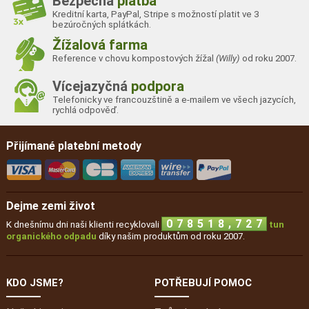
Bezpečná
platba
Kreditní karta, PayPal, Stripe s možností platit ve 3
bezúročných splátkách.
Žížalová farma
Reference v chovu kompostových žížal
(Willy)
od roku 2007.
Vícejazyčná
podpora
Telefonicky ve francouzštině a e-mailem ve všech jazycích,
rychlá odpověď.
Přijímané platební metody
Dejme zemi život
6
2
,
0
7
8
5
1
8
7
K dnešnímu dni naši klienti recyklovali
tun
organického odpadu
díky našim produktům od roku 2007.
KDO JSME?
POTŘEBUJÍ POMOC