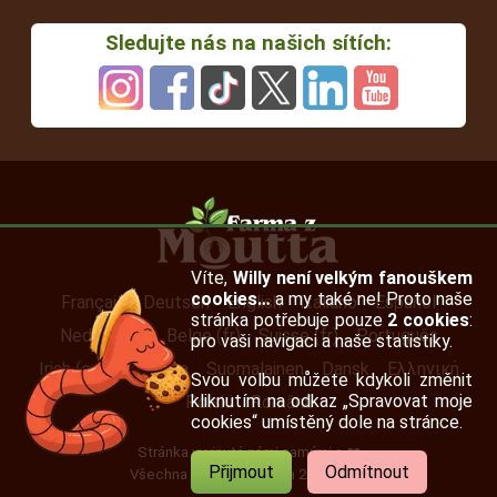
Sledujte nás na našich sítích:
Víte,
Willy není velkým fanouškem
cookies…
a my také ne! Proto naše
Français
Deutsch
English
Italiano
Español
stránka potřebuje pouze
2 cookies
:
Nederlands
Belge (fr)
Suisse (fr)
Português
pro vaši navigaci a naše statistiky.
Irish (en)
Svenska
Suomalainen
Dansk
Ελληνική
Svou volbu můžete kdykoli změnit
kliknutím na odkaz „Spravovat moje
Polski
Română
cookies“ umístěný dole na stránce.
Stránka vyvinutá námi samými s ❤️
Přijmout
Odmítnout
Všechna práva vyhrazena 2007-2026.