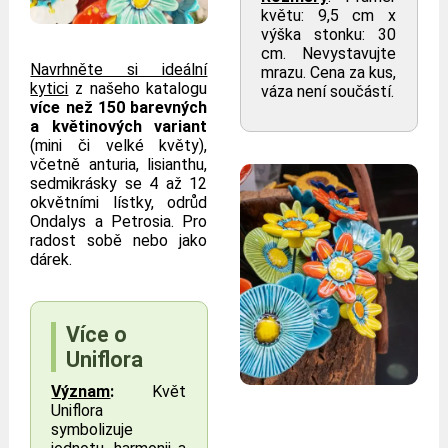
květu: 9,5 cm x
výška stonku: 30
cm. Nevystavujte
Navrhněte si ideální
mrazu. Cena za kus,
kytici
z našeho katalogu
váza není součástí.
více než 150 barevných
a květinových variant
(mini či velké květy),
včetně anturia, lisianthu,
sedmikrásky se 4 až 12
okvětními lístky, odrůd
Ondalys a Petrosia. Pro
radost sobě nebo jako
dárek.
Více o
Uniflora
Význam
:
Květ
Uniflora
symbolizuje