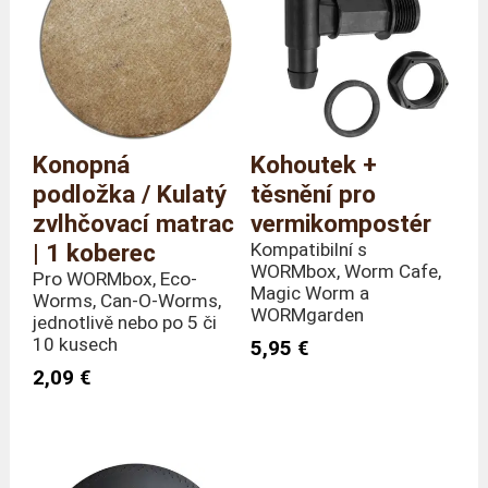
Konopná
Kohoutek +
podložka / Kulatý
těsnění pro
zvlhčovací matrac
vermikompostér
| 1 koberec
Kompatibilní s
WORMbox, Worm Cafe,
Pro WORMbox, Eco-
Magic Worm a
Worms, Can-O-Worms,
WORMgarden
jednotlivě nebo po 5 či
10 kusech
5,95 €
2,09 €