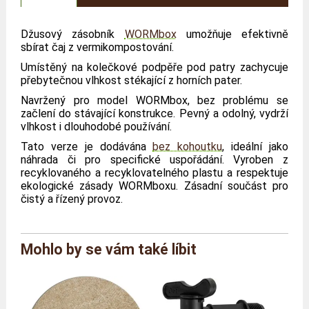
Džusový zásobník
WORMbox
umožňuje efektivně
sbírat čaj z vermikompostování.
Umístěný na kolečkové podpěře pod patry zachycuje
přebytečnou vlhkost stékající z horních pater.
Navržený pro model WORMbox, bez problému se
začlení do stávající konstrukce. Pevný a odolný, vydrží
vlhkost i dlouhodobé používání.
Tato verze je dodávána
bez kohoutku
, ideální jako
náhrada či pro specifické uspořádání. Vyroben z
recyklovaného a recyklovatelného plastu a respektuje
ekologické zásady WORMboxu. Zásadní součást pro
čistý a řízený provoz.
Mohlo by se vám také líbit
Značka
WORMbox
Reference
WB/BJ
Hmotnost
1,1 kilo