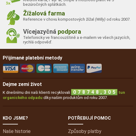
bezúročných splátkách.
Žížalová farma
Reference v chovu kompostových žížal
(Willy)
od roku 2007.
Vícejazyčná
podpora
Telefonicky ve francouzštině a e-mailem ve všech jazycích,
rychlá odpověď.
Přijímané platební metody
Dejme zemi život
,
0
7
8
7
4
8
3
0
5
K dnešnímu dni naši klienti recyklovali
tun
organického odpadu
díky našim produktům od roku 2007.
KDO JSME?
POTŘEBUJÍ POMOC
Naše historie
Způsoby platby