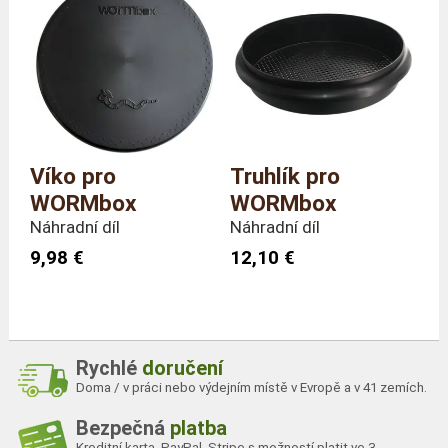
Víko pro
Truhlík pro
WORMbox
WORMbox
Náhradní díl
Náhradní díl
9,98 €
12,10 €
Rychlé
doručení
Doma / v práci nebo výdejním místě v Evropě a v 41 zemích.
Bezpečná
platba
Kreditní karta, PayPal, Stripe s možností platit ve 3