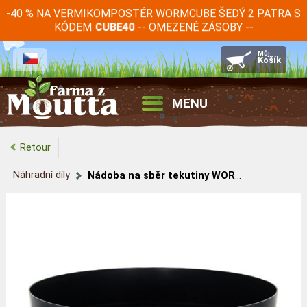
-40 % NA VERMIKOMPOSTÉR WORMCUBE ŠEDÝ 2 PATRA S
KÓDEM
-- OMEZENÉ ZÁSOBY --
CUBE40
MENU
Retour
Náhradní díly
Nádoba na sběr tekutiny WORMbox