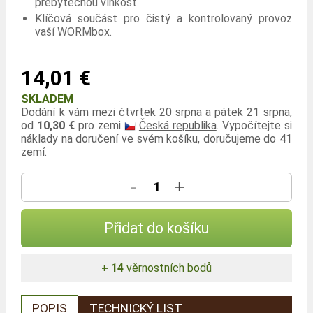
přebytečnou vlhkost.
Klíčová součást pro čistý a kontrolovaný provoz
vaší WORMbox.
14,01 €
SKLADEM
Dodání k vám mezi
čtvrtek 20 srpna a pátek 21 srpna
,
od
10,30 €
pro zemi
Česká republika
. Vypočítejte si
náklady na doručení ve svém košíku, doručujeme do 41
zemí.
-
+
Přidat do košíku
+ 14
věrnostních bodů
POPIS
TECHNICKÝ LIST