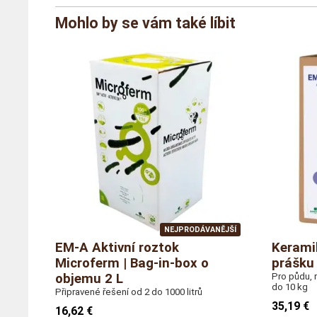
Značka
Agriton
Mohlo by se vám také líbit
Reference
AG/PRE/5BIB
Velikost
Bag-in-box o o
Hmotnost
5,0 kila
NEJPRODÁVANĚJŠÍ
EM-A Aktivní roztok
Kerami
Microferm | Bag-in-box o
prášku 
objemu 2 L
Pro půdu, r
do 10 kg
Připravené řešení od 2 do 1000 litrů
35,19 €
16,62 €