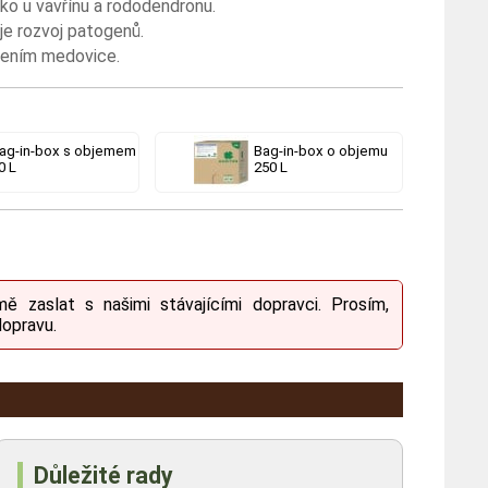
ako u vavřínu a rododendronu.
je rozvoj patogenů.
žením medovice.
ag-in-box s objemem
Bag-in-box o objemu
0 L
250 L
zaslat s našimi stávajícími dopravci. Prosím,
opravu.
Důležité rady