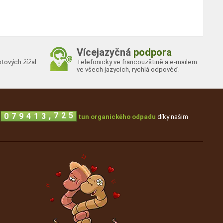
Vícejazyčná
podpora
tových žížal
Telefonicky ve francouzštině a e-mailem
ve všech jazycích, rychlá odpověď.
,
0
7
9
4
1
3
7
2
5
i
tun organického odpadu
díky našim