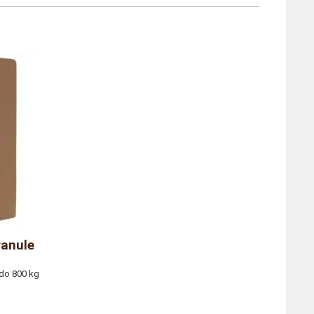
ranule
 do 800 kg