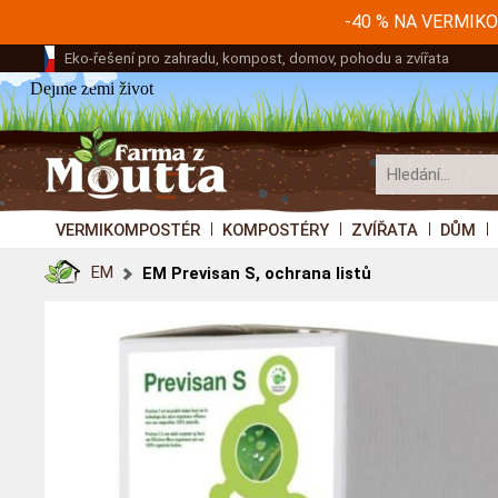
-40 % NA VERMI
Eko-řešení pro zahradu, kompost, domov, pohodu a zvířata
Dejme zemi život
VERMIKOMPOSTÉR
KOMPOSTÉRY
ZVÍŘATA
DŮM
EM
EM Previsan S, ochrana listů