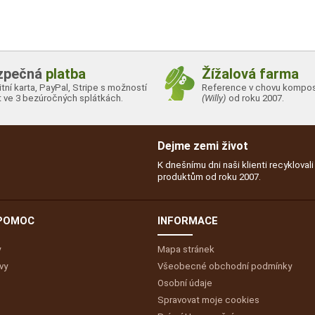
zpečná
platba
Žížalová farma
tní karta, PayPal, Stripe s možností
Reference v chovu kompos
it ve 3 bezúročných splátkách.
(Willy)
od roku 2007.
Dejme zemi život
K dnešnímu dni naši klienti recykloval
produktům od roku 2007.
 POMOC
INFORMACE
y
Mapa stránek
vy
Všeobecné obchodní podmínky
Osobní údaje
Spravovat moje cookies