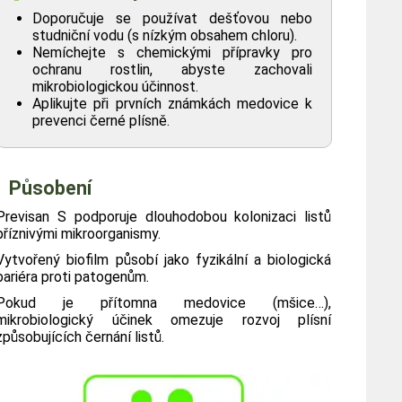
Doporučuje se používat dešťovou nebo
studniční vodu (s nízkým obsahem chloru).
Nemíchejte s chemickými přípravky pro
ochranu rostlin, abyste zachovali
mikrobiologickou účinnost.
Aplikujte při prvních známkách medovice k
prevenci černé plísně.
Působení
Previsan S podporuje dlouhodobou kolonizaci listů
příznivými mikroorganismy.
Vytvořený biofilm působí jako fyzikální a biologická
bariéra proti patogenům.
Pokud je přítomna medovice (mšice…),
mikrobiologický účinek omezuje rozvoj plísní
způsobujících černání listů.