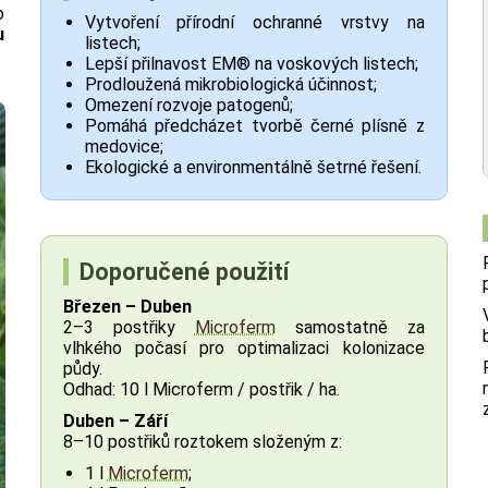
o
Vytvoření přírodní ochranné vrstvy na
u
listech;
Lepší přilnavost EM® na voskových listech;
Prodloužená mikrobiologická účinnost;
Omezení rozvoje patogenů;
Pomáhá předcházet tvorbě černé plísně z
medovice;
Ekologické a environmentálně šetrné řešení.
Doporučené použití
Březen – Duben
2–3 postřiky
Microferm
samostatně za
vlhkého počasí pro optimalizaci kolonizace
půdy.
Odhad: 10 l Microferm / postřik / ha.
Duben – Září
8–10 postřiků roztokem složeným z:
1 l
Microferm
;