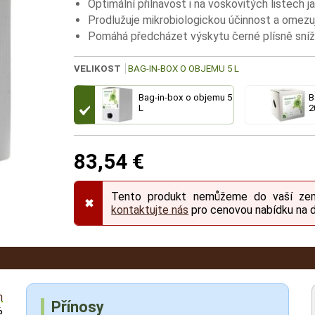
Optimální přilnavost i na voskovitých listech j
Prodlužuje mikrobiologickou účinnost a omezu
Pomáhá předcházet výskytu černé plísně sní
VELIKOST
BAG-IN-BOX O OBJEMU 5 L
Bag-in-box o objemu 5
B
L
2
83,54 €
Tento produkt nemůžeme do vaší země 
✖
kontaktujte nás
pro cenovou nabídku na d
h
Přínosy
%