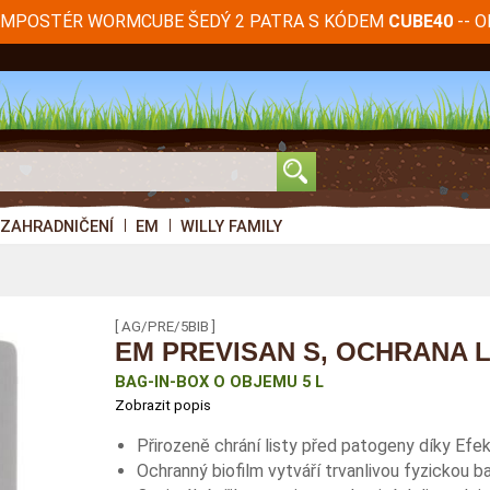
KOMPOSTÉR WORMCUBE ŠEDÝ 2 PATRA S KÓDEM
-- 
CUBE40
ZAHRADNIČENÍ
EM
WILLY FAMILY
[ AG/PRE/5BIB ]
EM PREVISAN S, OCHRANA L
BAG-IN-BOX O OBJEMU 5 L
Zobrazit popis
Přirozeně chrání listy před patogeny díky Ef
Ochranný biofilm vytváří trvanlivou fyzickou bar