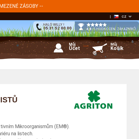
OMEZENÉ ZÁSOBY --
cz
HALÓ WILLY !
05 31 52 00 00
4,8
/5 HODNOCENÍ ZÁKAZNÍKŮ
Můj
Můj
Účet
Košík
ISTŮ
ektivním Mikroorganismům (EM®).
iéru na listech.