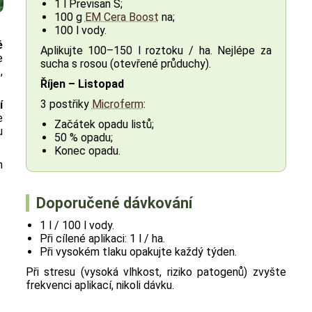
1 l Previsan S;
100 g
EM Cera Boost
na;
100 l vody.
ě
Aplikujte 100–150 l roztoku / ha. Nejlépe za
e
sucha s rosou (otevřené průduchy).
,
Říjen – Listopad
3 postřiky
Microferm
:
í
e
Začátek opadu listů;
u
50 % opadu;
Konec opadu.
m
Doporučené dávkování
1 l / 100 l vody.
Při cílené aplikaci: 1 l / ha.
Při vysokém tlaku opakujte každý týden.
Při stresu (vysoká vlhkost, riziko patogenů) zvyšte
frekvenci aplikací, nikoli dávku.