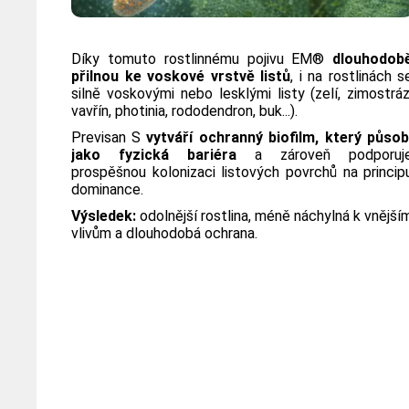
Díky tomuto rostlinnému pojivu EM®
dlouhodob
přilnou ke voskové vrstvě listů
, i na rostlinách s
silně voskovými nebo lesklými listy (zelí, zimostráz
vavřín, photinia, rododendron, buk...).
Previsan S
vytváří ochranný biofilm, který působ
jako fyzická bariéra
a zároveň podporuj
prospěšnou kolonizaci listových povrchů na princip
dominance.
Výsledek:
odolnější rostlina, méně náchylná k vnější
vlivům a dlouhodobá ochrana.