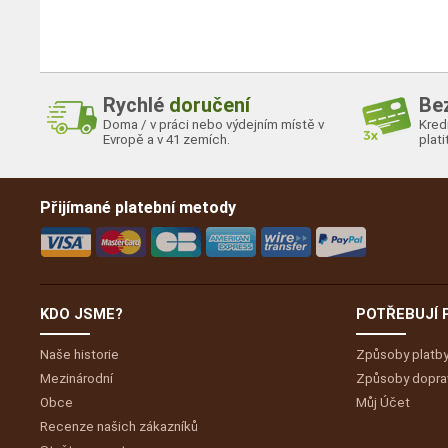
Rychlé
doručení
Be
Doma / v práci nebo výdejním místě v
Kredi
Evropě a v 41 zemích.
plat
Přijímané platební metody
KDO JSME?
POTŘEBUJÍ
Naše historie
Způsoby platb
Mezinárodní
Způsoby dopra
Obce
Můj
Účet
Recenze našich zákazníků